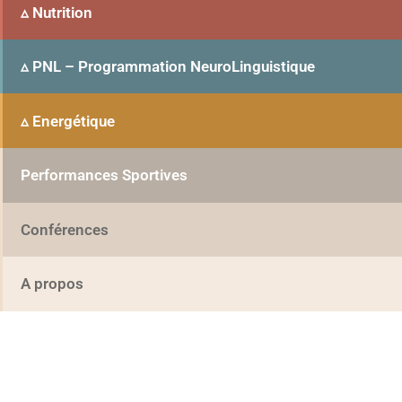
▵ Nutrition
▵ PNL – Programmation NeuroLinguistique
▵ Energétique
Performances Sportives
Conférences
A propos
Tarifs
Prendre RDV